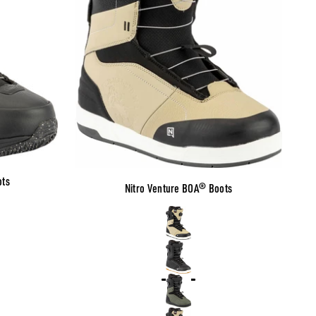
ots
Nitro Venture BOA® Boots
Color
X Fly Paper
Black
Shadow-Black
Motorhead