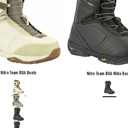
Nitro Team BOA Boots
Nitro Team BOA Wide Bo
Color
Desert
Color
Black
Sage
Black
Black-Tie Dye