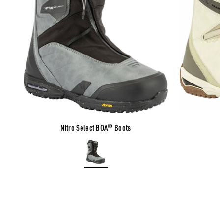
Nitro Select BOA® Boots
Color
Charcoal-Black