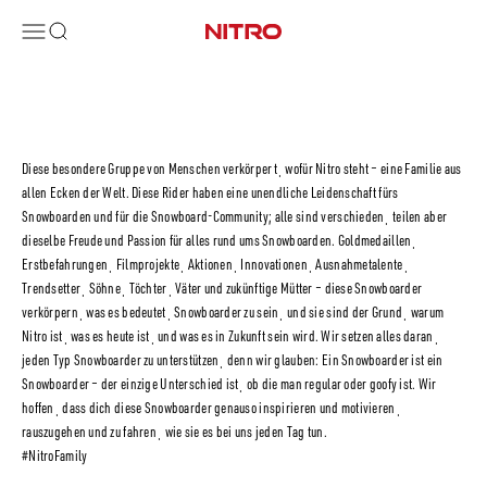
Zum Inhalt springen
Menü
Suche
Nitro Snowboards
Diese besondere Gruppe von Menschen verkörpertˌ wofür Nitro steht – eine Familie aus
allen Ecken der Welt. Diese Rider haben eine unendliche Leidenschaft fürs
Snowboarden und für die Snowboard-Community; alle sind verschiedenˌ teilen aber
dieselbe Freude und Passion für alles rund ums Snowboarden. Goldmedaillenˌ
Erstbefahrungenˌ Filmprojekteˌ Aktionenˌ Innovationenˌ Ausnahmetalenteˌ
Trendsetterˌ Söhneˌ Töchterˌ Väter und zukünftige Mütter – diese Snowboarder
verkörpernˌ was es bedeutetˌ Snowboarder zu seinˌ und sie sind der Grundˌ warum
Nitro istˌ was es heute istˌ und was es in Zukunft sein wird. Wir setzen alles daranˌ
jeden Typ Snowboarder zu unterstützenˌ denn wir glauben: Ein Snowboarder ist ein
Snowboarder – der einzige Unterschied istˌ ob die man regular oder goofy ist. Wir
hoffenˌ dass dich diese Snowboarder genauso inspirieren und motivierenˌ
rauszugehen und zu fahrenˌ wie sie es bei uns jeden Tag tun.
#NitroFamily